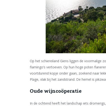
Op het schiereiland Giens liggen de voormalige z
flamingo
’
s vertoeven. Op hun hoge poten flaneren
voortdurend kopje onder gaan, zoekend naar lekk
Plage, vlak bij het zandstrand. De hemel is pikzwar
Oude wijncoöperatie
In de ochtend heeft het landschap iets dromerigs, d