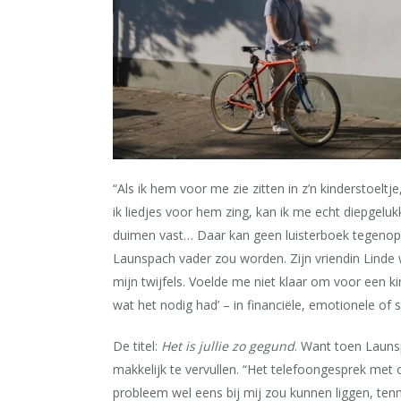
“Als ik hem voor me zie zitten in z’n kinderstoeltj
ik liedjes voor hem zing, kan ik me echt diepgeluk
duimen vast… Daar kan geen luisterboek tegenop.” 
Launspach vader zou worden. Zijn vriendin Linde w
mijn twijfels. Voelde me niet klaar om voor een 
wat het nodig had’ – in financiële, emotionele of soc
De titel:
Het is jullie zo gegund
. Want toen Launsp
makkelijk te vervullen. “Het telefoongesprek me
probleem wel eens bij mij zou kunnen liggen, ten