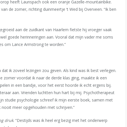
 voorop heeft Launspach ook een oranje Gazelle-mountainbike.
 van de zomer, richting duinmeertje ‘t Wed bij Overveen. “Ik ben
Opgegroeid aan de zuidkant van Haarlem fietste hij vroeger vaak
ik wel goede herinneringen aan. Vooral dat mijn vader me soms
ies om Lance Armstrong te worden.”
 dat ik zoveel lezingen zou geven. Als kind was ik best verlegen.
de zomer voordat ik naar de derde klas ging, maakte ik een
spelen in een bandje, voor het eerst hoorde ik echt ergens bij.
steraar aan. Vrienden luchtten hun hart bij mij. Psychotherapeut
ijn studie psychologie schreef ik mijn eerste boek, samen met
ijk nooit meer opgehouden met schrijven.”
ng druk
. “Destijds was ik heel erg bezig met het onderwerp