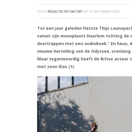
DOOR
REDACTIE FIETSACTIEF
OP
10 SEPTEMBER 2025
Tot een jaar geleden fietste Thijs Launspach
vanuit zijn woonplaats Haarlem richting de du
doortrappen met een audioboek.” En heus, da
nieuwe hertelling van de Odyssee, urenlang 
Maar tegenwoordig heeft de Britse acteur c
met zoon Ilias (1).