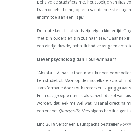
Behalve de stadsfiets met het stoeltje van Ilias
Daarop fietst hij nu, op een van de heetste dagen
enorm toe aan een ijsje.”
De route kent hij al sinds zijn eigen kindertijd. 
met zijn ouders en zijn zus naar zee. “Daar heb 
een eindje duwde, haha. Ik had zeker geen ambit
Liever psycholoog dan Tour-winnaar?
“Absoluut. Al had ik toen nooit kunnen voorspellen
Een studiebol. Maar op de middelbare school, in 
transformatie door tot hardrocker. Ik ging gitaar 
En in dat groepje nam ik als vanzelf de rol van lui
worden, dat leek me wel wat. Maar al direct na m
een vriend:
Quarterlife
. Vervolgens ben ik eigenl
Eind 2018 verscheen Launspachs bestseller
Fokki