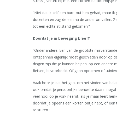
stress”, vertelt hij met een citroen-basilicumijsje i
“Niet dat ik zelf een burn-out heb gehad, maar ik 
docenten en zag de een na de ander omvallen. Zel
tot een échte stilstand gekomen.”
Doordat je in beweging bleef?
“Onder andere. Een van de grootste misverstanden
ontspannen eigenlijk moet geschieden door op de b
dingen zijn die je kunnen helpen: op een andere 
fietsen, bijvoorbeeld. Of gaan opruimen of tuiniere
Vaak hoor je dat het gaat om het vinden van balan
ook omdat je persoonlijke behoefte daarin nogal e
veel hooi op je vork neemt, als je maar leert her
doordat je opeens een korter lontje hebt, of een 
te sturen.”