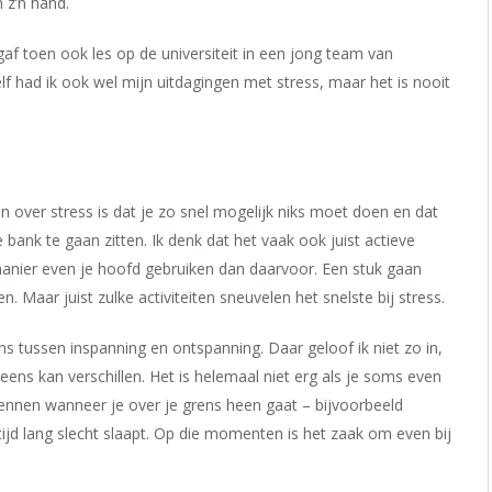
n z’n hand.
gaf toen ook les op de universiteit in een jong team van
f had ik ook wel mijn uitdagingen met stress, maar het is nooit
 over stress is dat je zo snel mogelijk niks moet doen en dat
ank te gaan zitten. Ik denk dat het vaak ook juist actieve
manier even je hoofd gebruiken dan daarvoor. Een stuk gaan
n. Maar juist zulke activiteiten sneuvelen het snelste bij stress.
s tussen inspanning en ontspanning. Daar geloof ik niet zo in,
ens kan verschillen. Het is helemaal niet erg als je soms even
kennen wanneer je over je grens heen gaat – bijvoorbeeld
tijd lang slecht slaapt. Op die momenten is het zaak om even bij