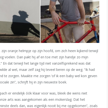
e, zijn oranje helmpje op zijn hoofd, om zich heen kijkend terwijl
kig voelen. Dan pakt hij af en toe met zijn handje zo mijn
En dat terwijl het lange tijd niet vanzelfsprekend was dat
ilde al wel, maar zelf zag hij teveel beren op de weg. “Ik had
kind te zorgen. Maakte me zorgen ‘of ik een baby wel kon geven
iale zin”, schrijft hij in zijn nieuwste boek.
ach er eindelijk óók klaar voor was, bleek die wens niet
t onze arts was aangekomen als een mokerslag. Dat het
minste deels dan, was eigenlijk nooit bij me opgekomen”, zoals