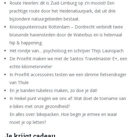
Route Heerlen: dit is Zuid-Limburg op z’n mooist! Een
prachtige route door het Heidenatuurpark, dat uit drie
bijzondere natuurgebieden bestaat.
Knooppuntenroute Rotterdam – Dordrecht verbindt twee
bruisende havensteden door de Waterbus en is helemaal
hip & happening.
Het rondje van… psycholoog en schrijver Thijs Launspach
De Proefrit maken we met de Santos Travelmaster E+, een
echte kilometervreter
In Proefrit accessoires testen we een slimme fietsendrager
van Thule
En je banden tubeless maken, zo doe je dat!
In Heikel punt vragen we ons af: Wat doet de toename van
e-bikes met onze gezondheid?
En alles over: bikepacken. Hoe begin je ermee en waar
moet je op letten?
Je krijgt cadeau