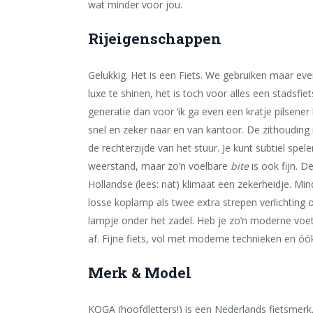
wat minder voor jou.
Rijeigenschappen
Gelukkig. Het is een Fiets. We gebruiken maar ev
luxe te shinen, het is toch voor alles een stadsfie
generatie dan voor ‘ik ga even een kratje pilsener
snel en zeker naar en van kantoor. De zithouding is
de rechterzijde van het stuur. Je kunt subtiel spe
weerstand, maar zo’n voelbare
bite
is ook fijn. D
Hollandse (lees: nat) klimaat een zekerheidje. Min
losse koplamp als twee extra strepen verlichting 
lampje onder het zadel. Heb je zo’n moderne voetb
af. Fijne fiets, vol met moderne technieken en ó
Merk & Model
KOGA (hoofdletters!) is een Nederlands fietsmerk,