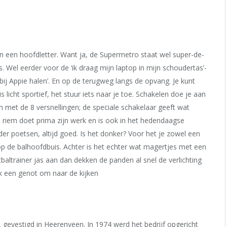
en een hoofdletter. Want ja, de Supermetro staat wel super-de-
ts. Wel eerder voor de ‘ik draag mijn laptop in mijn schoudertas’-
 bij Appie halen’. En op de terugweg langs de opvang. Je kunt
 licht sportief, het stuur iets naar je toe. Schakelen doe je aan
len met de 8 versnellingen; de speciale schakelaar geeft wat
e riem doet prima zijn werk en is ook in het hedendaagse
der poetsen, altijd goed. Is het donker? Voor het je zowel een
op de balhoofdbuis. Achter is het echter wat magertjes met een
altrainer jas aan dan dekken de panden al snel de verlichting
ók een genot om naar de kijken
 gevestigd in Heerenveen. In 1974 werd het bedrijf opgericht