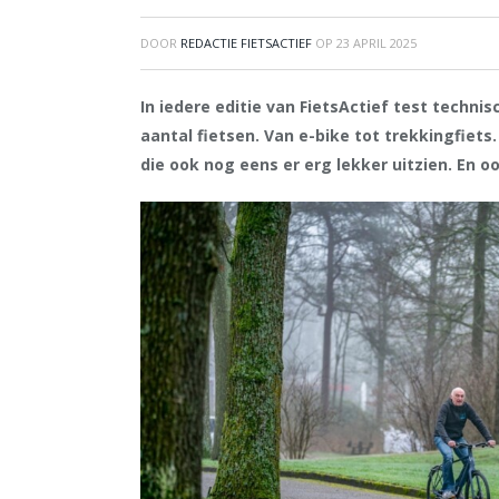
DOOR
REDACTIE FIETSACTIEF
OP
23 APRIL 2025
In iedere editie van FietsActief test techni
aantal fietsen. Van e-bike tot trekkingfiets
die ook nog eens er erg lekker uitzien. En 