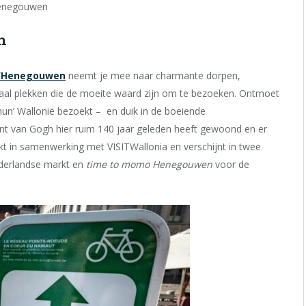
 Henegouwen
n
ë/Henegouwen
neemt je mee naar charmante dorpen,
maal plekken die de moeite waard zijn om te bezoeken. Ontmoet
e ‘hun’ Wallonië bezoekt – en duik in de boeiende
cent van Gogh hier ruim 140 jaar geleden heeft gewoond en er
t in samenwerking met VISITWallonia en verschijnt in twee
derlandse markt en
time to momo Henegouwen
voor de