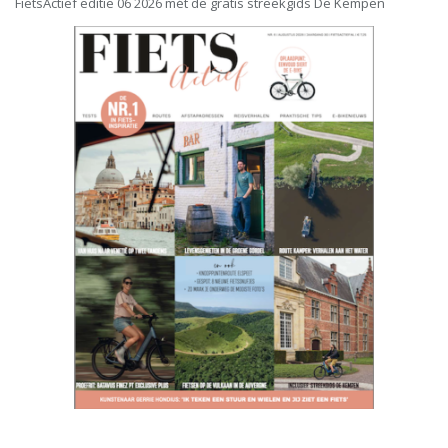
FietsActief editie 06 2026 mét de gratis streekgids De Kempen