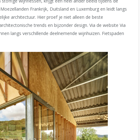
toffige wijnflessen, krijgt een heel ander beeld tijdens de
 Moezellanden Frankrijk, Duitsland en Luxemburg en leidt langs
ke architectuur. Hier proef je niet alleen de beste
chitectonische trends en bijzonder design. Via de website Via
lannen langs verschillende deelnemende wijnhuizen. Fietspaden