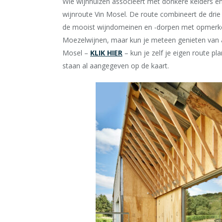
Wie wijnhuizen associeert met donkere kelders en s
wijnroute Vin Mosel. De route combineert de drie
de mooist wijndomeinen en -dorpen met opmerkelij
Moezelwijnen, maar kun je meteen genieten van ar
Mosel –
KLIK HIER
– kun je zelf je eigen route p
staan al aangegeven op de kaart.