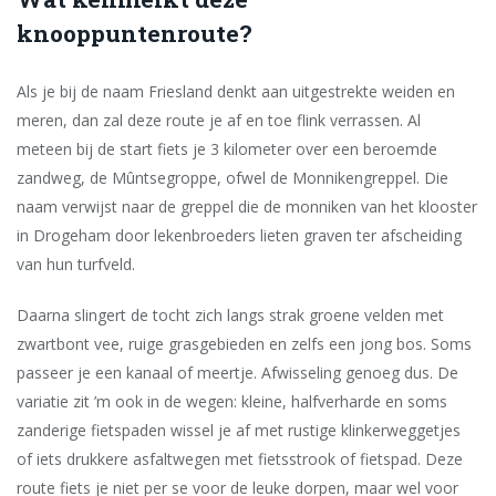
knooppuntenroute?
Als je bij de naam Friesland denkt aan uitgestrekte weiden en
meren, dan zal deze route je af en toe flink verrassen. Al
meteen bij de start fiets je 3 kilometer over een beroemde
zandweg, de Mûntsegroppe, ofwel de Monnikengreppel. Die
naam verwijst naar de greppel die de monniken van het klooster
in Drogeham door lekenbroeders lieten graven ter afscheiding
van hun turfveld.
Daarna slingert de tocht zich langs strak groene velden met
zwartbont vee, ruige grasgebieden en zelfs een jong bos. Soms
passeer je een kanaal of meertje. Afwisseling genoeg dus. De
variatie zit ’m ook in de wegen: kleine, halfverharde en soms
zanderige fietspaden wissel je af met rustige klinkerweggetjes
of iets drukkere asfaltwegen met fietsstrook of fietspad. Deze
route fiets je niet per se voor de leuke dorpen, maar wel voor