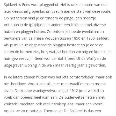
Spitkeet is Fries voor plaggenhut. Het is ook de naam van een
leuk kleinschalig openluchtmuseum aan de start van deze route.
Op het terrein vind je er rondom de pingo (een meertje
ontstaan in de ijstijd) onder andere een klokkenstoel, diverse
huizen en plaggenhutten. Zo ontdek je hoe de (veelal arme)
bewoners van de Friese Wouden tussen 1850 en 1950 leefden.
Als je muur uit opge­stapelde plaggen bestaat en je door de
kieren de bomen ziet, brrr, wat zal het dan vochtig en koud in je
huis geweest zijn. Geen wonder dat Sjoerd Ut de Wal (van de
uitgegraven woning in de wal) maar veertig jaar is geworden.
In de latere stenen huizen was het iets comfortabeler, maar ook
niet heel luxe. Vooral niet als je er met twaalf mensen moest
leven. De krappe woningwetwoning uit 1912 (met winkeltje)
voelt dan opeens heel ruim aan. De ouderwetse fietsen met
krulzadel maakten ook veel indruk op ons, maar dan vooral
omdat ze zo mooi zijn. Themapark De Spitkeet is dus een