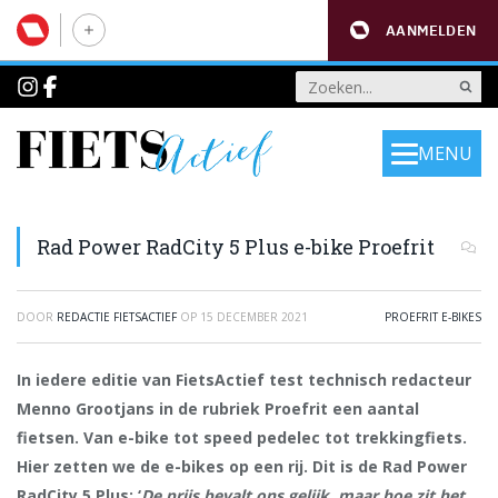
AANMELDEN
MENU
Rad Power RadCity 5 Plus e-bike Proefrit
DOOR
REDACTIE FIETSACTIEF
OP
15 DECEMBER 2021
PROEFRIT E-BIKES
In iedere editie van FietsActief test technisch redacteur
Menno Grootjans in de rubriek Proefrit een aantal
fietsen. Van e-bike tot speed pedelec tot trekkingfiets.
Hier zetten we de e-bikes op een rij. Dit is de Rad Power
RadCity 5 Plus: ‘
De prijs bevalt ons gelijk, maar hoe zit het