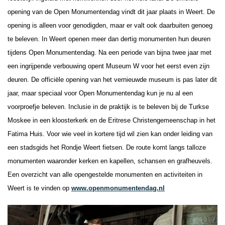
opening van de Open Monumentendag vindt dit jaar plaats in Weert. De
opening is alleen voor genodigden, maar er valt ook daarbuiten genoeg
te beleven. In Weert openen meer dan dertig monumenten hun deuren
tijdens Open Monumentendag. Na een periode van bijna twee jaar met
een ingrijpende verbouwing opent Museum W voor het eerst even zijn
deuren. De officiële opening van het vernieuwde museum is pas later dit
jaar, maar speciaal voor Open Monumentendag kun je nu al een
voorproefje beleven. Inclusie in de praktijk is te beleven bij de Turkse
Moskee in een kloosterkerk en de Eritrese Christengemeenschap in het
Fatima Huis. Voor wie veel in kortere tijd wil zien kan onder leiding van
een stadsgids het Rondje Weert fietsen. De route komt langs talloze
monumenten waaronder kerken en kapellen, schansen en grafheuvels.
Een overzicht van alle opengestelde monumenten en activiteiten in
Weert is te vinden op
www.openmonumentendag.nl