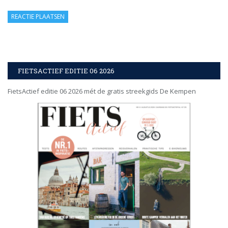
FIETSACTIEF EDITIE 06 2026
FietsActief editie 06 2026 mét de gratis streekgids De Kempen