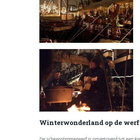
Winterwonderland op de werf
De scheepstimmerwerf is omgetoverd tot een knus