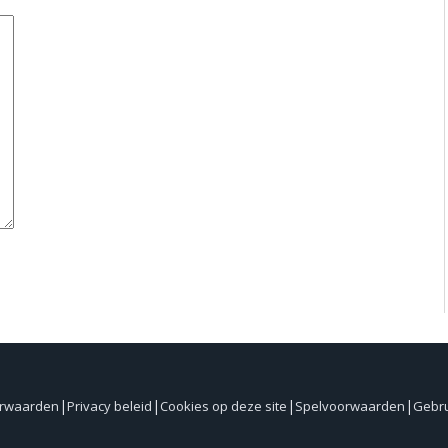
orwaarden
Privacy beleid
Cookies op deze site
Spelvoorwaarden
Gebr