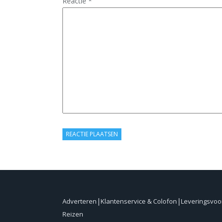
Reactie
*
Adverteren
Klantenservice & Colofon
Leveringsvo
Reizen