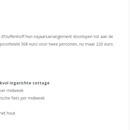
ies d’Ouffenhoff hun najaarsarrangement doorlopen tot aan de
ijvoorbeeld 308 euro voor twee personen, nu maar 220 euro.
kvol ingerichte cottage
s per midweek
rische fiets per midweek
 met hout