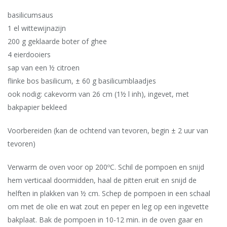
basilicumsaus
1 el wittewijnazijn
200 g geklaarde boter of ghee
4 eierdooiers
sap van een ½ citroen
flinke bos basilicum, ± 60 g basilicumblaadjes
ook nodig: cakevorm van 26 cm (1½ l inh), ingevet, met
bakpapier bekleed
Voorbereiden (kan de ochtend van tevoren, begin ± 2 uur van
tevoren)
Verwarm de oven voor op 200ºC. Schil de pompoen en snijd
hem verticaal doormidden, haal de pitten eruit en snijd de
helften in plakken van ½ cm. Schep de pompoen in een schaal
om met de olie en wat zout en peper en leg op een ingevette
bakplaat. Bak de pompoen in 10-12 min. in de oven gaar en