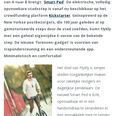
van A naar B brengt: ‘
Smart Ped
’. De elektrische, volledig
opvouwbare stadsstep is vanaf nu beschikbaar op het
crowdfunding platform
Kickstarter
. Geïnspireerd op de
New Yorkse postbezorgers, die 100 jaar geleden al op
gemotoriseerde steps door de stad zoefden, komt FlyKly
met een geheel eigentijdse E-versie van de bekende
step. De nieuwe ‘forensen-gadget’ is voorzien van
trapondersteuning én een ondersteunende app.
Minimalistisch en comfortabel
Het doel van FlyKly is simpel:
steden toegankelijker maken
voor zakelijke reizigers en
dagelijkse pendelaars. De
nieuwe Smart Ped is licht,
opvouwbaar en in een
handomdraai te veranderen in
een gemakkelijk mee te nemen