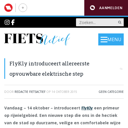
AANMELDEN
MENU
FlyKly introduceert allereerste
opvouwbare elektrische step
DOOR
REDACTIE FIETSACTIEF
OP
14 OKTOBER 2015
GEEN CATEGORIE
Vandaag – 14 oktober – introduceert
FlyKly
een primeur
op rijwielgebied. Een nieuwe step die ons in de hectiek
van de stad op duurzame, veilige en comfortabele wijze