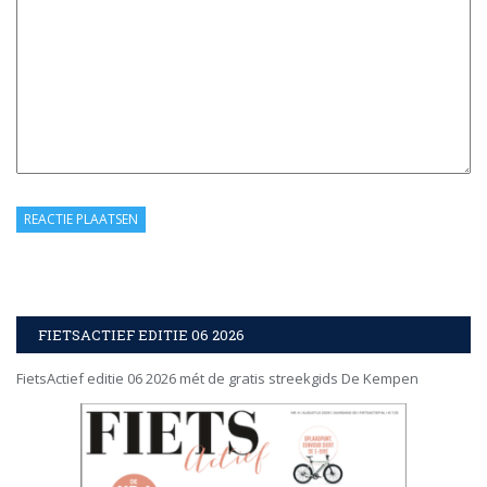
FIETSACTIEF EDITIE 06 2026
FietsActief editie 06 2026 mét de gratis streekgids De Kempen