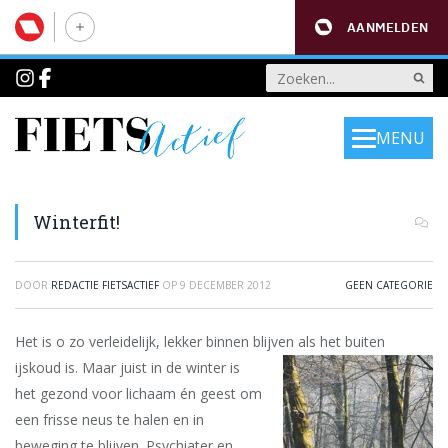
AANMELDEN
MENU
Winterfit!
DOOR
REDACTIE FIETSACTIEF
OP
9 DECEMBER 2012
GEEN CATEGORIE
Het is o zo verleidelijk, lekker binnen blijven als het buiten
ijskoud is. Maar juist in de
winter is
het gezond voor lichaam én geest om
een frisse neus te halen en in
beweging te blijven. Psychiater en