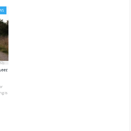
WS
meer
or
ng is