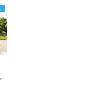
NT
r
ie