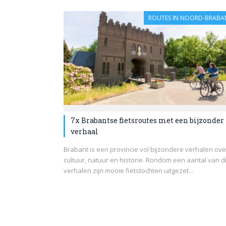
ROUTES IN NOORD-BRABA
7x Brabantse fietsroutes met een bijzonder
verhaal
Brabant is een provincie vol bijzondere verhalen ove
cultuur, natuur en historie. Rondom een aantal van d
verhalen zijn mooie fietstochten uitgezet...