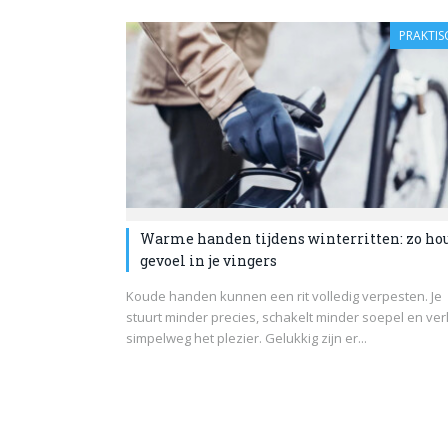
PRAKTIS
Warme handen tijdens winterritten: zo hou
gevoel in je vingers
Koude handen kunnen een rit volledig verpesten. Je
stuurt minder precies, schakelt minder soepel en verl
simpelweg het plezier. Gelukkig zijn er...