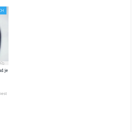
CH
d je
iest