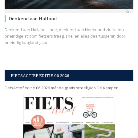
Denkend aan Holland
Denkend aan Holland – nee, denkend aan Nederland zie ik een
oneindige stroom fietsers traag, snel en alles daartussenin door
oneindig laagland gaan....
FIETSACTIEF EDITIE 06 2026
FietsActief editie 06 2026 mét de gratis streekgids De Kempen