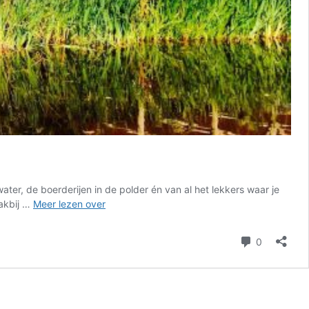
ter, de boerderijen in de polder én van al het lekkers waar je
Heerlijke
lakbij …
Meer lezen over
tocht:
fietsroute
reacties
0
theetuinen
door
Waterland